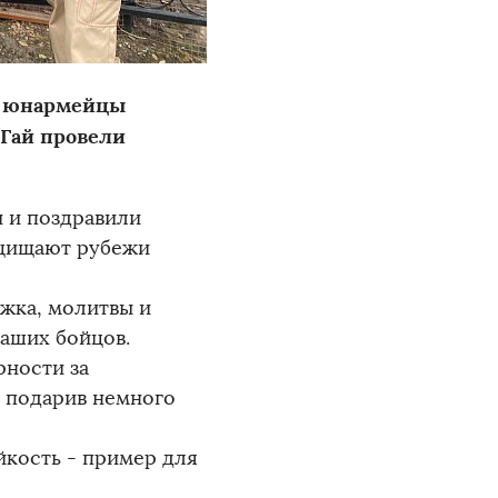
 - юнармейцы
 Гай провели
 и поздравили
ащищают рубежи
жка, молитвы и
наших бойцов.
рности за
 подарив немного
йкость - пример для