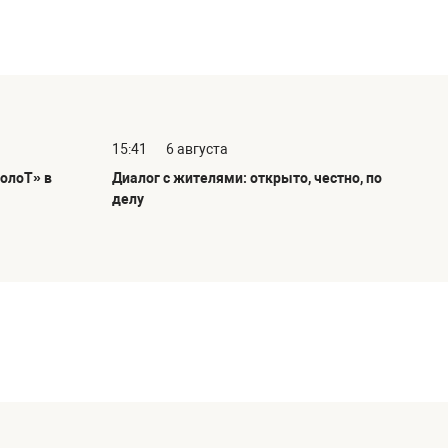
15:41
6 августа
олоТ» в
Диалог с жителями: открыто, честно, по
делу