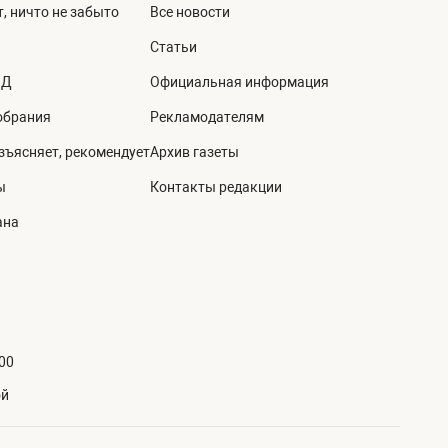
, ничто не забыто
Все новости
Статьи
ВД
Официальная информация
обрания
Рекламодателям
зъясняет, рекомендует
Архив газеты
ы
Контакты редакции
ана
:00
ой