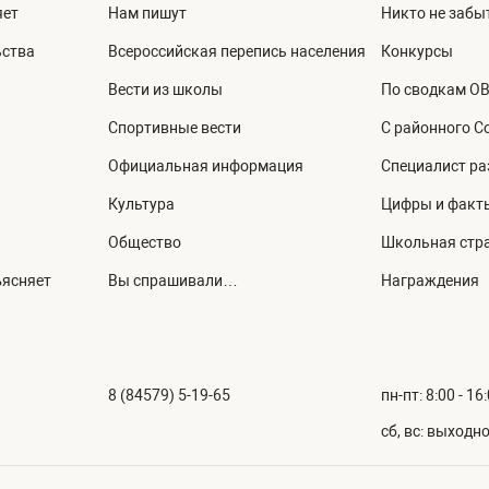
яет
Нам пишут
Никто не забыт
ьства
Всероссийская перепись населения
Конкурсы
Вести из школы
По сводкам О
Спортивные вести
С районного С
Официальная информация
Специалист ра
Культура
Цифры и факт
Общество
Школьная стр
ъясняет
Вы спрашивали…
Награждения
8 (84579) 5-19-65
пн-пт: 8:00 - 16
сб, вс: выходн