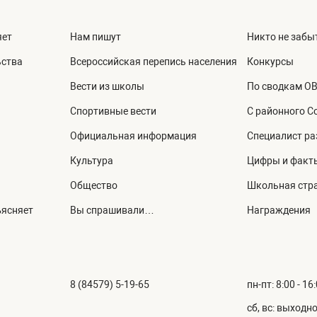
яет
Нам пишут
Никто не забыт
ьства
Всероссийская перепись населения
Конкурсы
Вести из школы
По сводкам О
Спортивные вести
С районного С
Официальная информация
Специалист ра
Культура
Цифры и факт
Общество
Школьная стр
ъясняет
Вы спрашивали…
Награждения
8 (84579) 5-19-65
пн-пт: 8:00 - 16
сб, вс: выходн