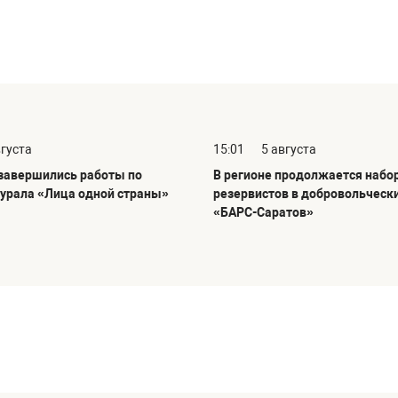
вгуста
15:01
5 августа
 завершились работы по
В регионе продолжается набо
урала «Лица одной страны»
резервистов в добровольческ
«БАРС-Саратов»