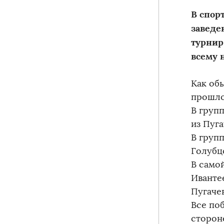
В спор
заведе
турнир
всему 
Как об
прошло
В групп
из Пуга
В групп
Голубцо
В самой
Ивантее
Пугачев
Все по
сторон