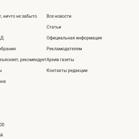
, ничто не забыто
Все новости
Статьи
ВД
Официальная информация
обрания
Рекламодателям
зъясняет, рекомендует
Архив газеты
ы
Контакты редакции
ана
:00
ой