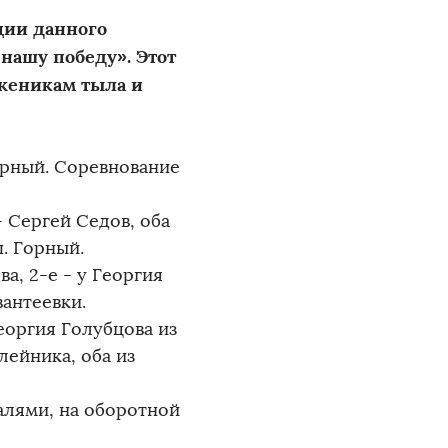
ции данного
нашу победу». Этот
женикам тыла и
орный. Соревнование
- Сергей Седов, оба
п. Горный.
ва, 2-е - у Георгия
вантеевки.
еоргия Голубцова из
лейника, оба из
алями, на оборотной
.