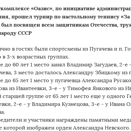
ткомплексе «Оазис», по инициативе администра
ния, прошел турнир по настольному теннису «За 
 был посвящен всем защитникам Отечества, тру
народу СССР
ычно в гостях были спортсмены из Пугачева и п. Г
 в 3-х возрастных группах.
е до 60 лет 1 место занял Владимир Загудаев, 2-е 
чева, 3 место досталось Александру Збицкому из 
е до 65 лет 1 место у пугачевца Александра Русако
ва из Ивантеевки, 3-е - у Тимофея Янкового из И
 старшей группе от 65 лет 1 место еще у одного Г
вки, 2-е - у Владимира Кузнецова, 3-е - у Ивана О
а.
бедители и участники награждены памятными мед
е которой изображен орден Александра Невского