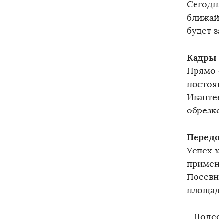
Сегодня
ближай
будет 
Кадры 
Прямо с
постоя
Иванте
обрезк
Передо
Успех х
примен
Посевн
площад
- Подсо