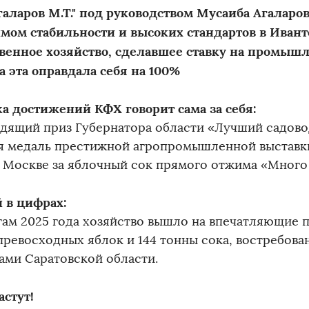
галаров М.Т." под руководством Мусаиба Агаларов
мом стабильности и высоких стандартов в Ивант
венное хозяйство, сделавшее ставку на промышл
а эта оправдала себя на 100%
а достижений КФХ говорит сама за себя:
дящий приз Губернатора области «Лучший садовод»
я медаль престижной агропромышленной выставки
в Москве за яблочный сок прямого отжима «Много 
 в цифрах:
гам 2025 года хозяйство вышло на впечатляющие п
превосходных яблок и 144 тонны сока, востребова
ами Саратовской области.
астут!