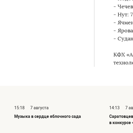
- Чечев
- Нут: 7
- Ячмен
- Ярова
- Судан
КФХ «А
технол
15:18
7 августа
14:13
7 а
Музыка в сердце яблочного сада
Саратовцев
в конкурсе 