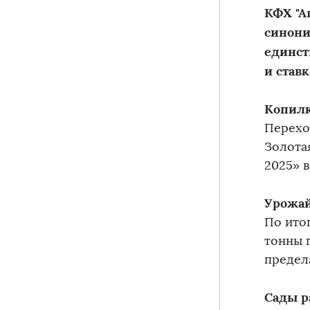
КФХ "А
синони
единст
и ставк
Копилк
Перехо
Золота
2025» 
Урожай
По ито
тонны 
предел
Сады р