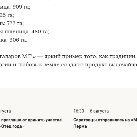
ица: 909 га;
25 га;
ь: 722 га;
я пшеница: 480 га;
ка: 306 га.
галаров М.Т.» — яркий пример того, как традиции
огии и любовь к земле создают продукт высочайше
вгуста
16:30
6 августа
 приглашают принять участие
Саратовцы отправились на «М
«Отец года»
Пермь