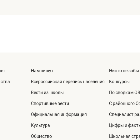
яет
Нам пишут
Никто не забыт
ьства
Всероссийская перепись населения
Конкурсы
Вести из школы
По сводкам О
Спортивные вести
С районного С
Официальная информация
Специалист ра
Культура
Цифры и факт
Общество
Школьная стр