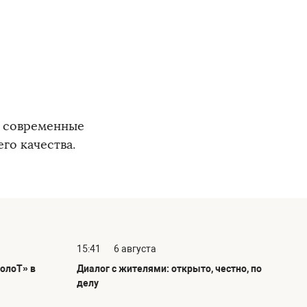
, современные
го качества.
15:41
6 августа
олоТ» в
Диалог с жителями: открыто, честно, по
делу